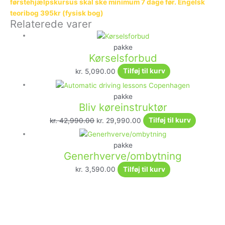
førstehjælpskursus skal ske minimum 7 dage før. Engelsk
teoribog 395kr (fysisk bog)
Relaterede varer
pakke
Kørselsforbud
kr.
5,090.00
Tilføj til kurv
pakke
Bliv køreinstruktør
kr.
42,990.00
kr.
29,990.00
Tilføj til kurv
pakke
Generhverve/ombytning
kr.
3,590.00
Tilføj til kurv