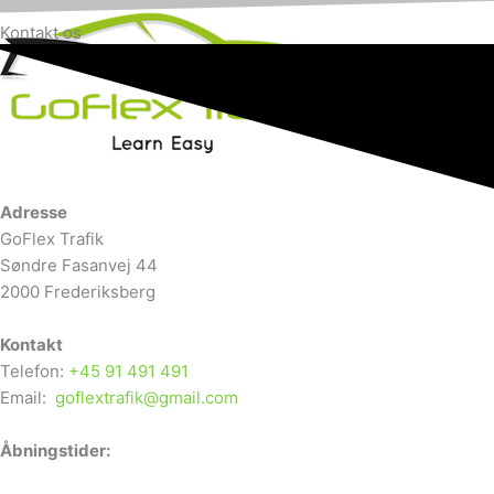
Kontakt os
X
Adresse
GoFlex Trafik
Søndre Fasanvej 44
2000 Frederiksberg
Kontakt
Telefon:
+45 91 491 491
Email:
goflextrafik@gmail.com
Åbningstider: