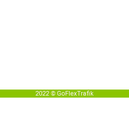
Betalingspartnere
2022 © GoFlexTrafik
nd gerne en sms eller blot mød op i køreskolen i vores åbningsti