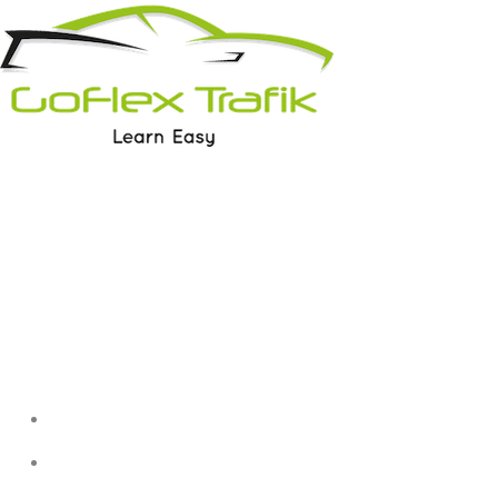
+45 91 491 491
Søndre Fasanvej 44, 2000 Frederiksberg