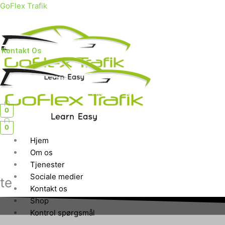
Gå
GoFlex Trafik
til
indholdet
Kontakt Os
Hjem
Om os
Tjenester
So
0
0
Hjem
Om os
Tjenester
Sociale medier
te
Kontakt os
Shop
Kontrol spørgsmål